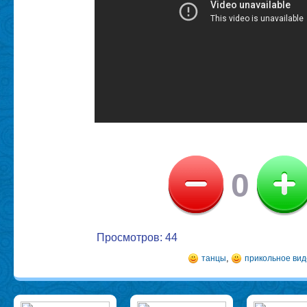
0
Просмотров: 44
,
танцы
прикольное вид