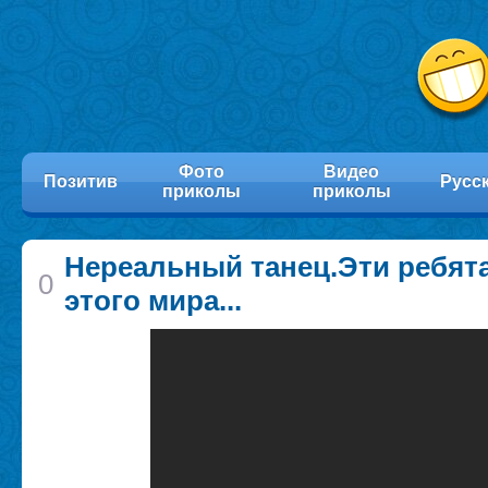
Фото
Видео
Позитив
Русс
приколы
приколы
Нереальный танец.Эти ребята
0
этого мира...