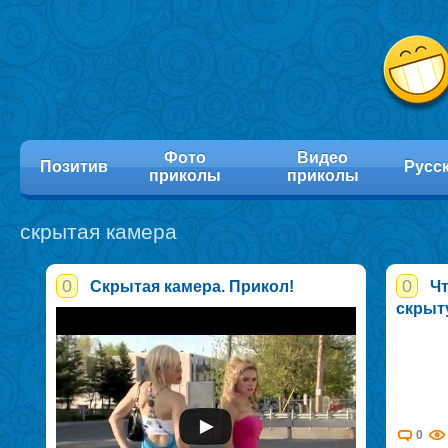
Фото
Видео
Позитив
Русс
приколы
приколы
скрытая камера
0
0
Скрытая камера. Прикол!
Чт
скрыт
0