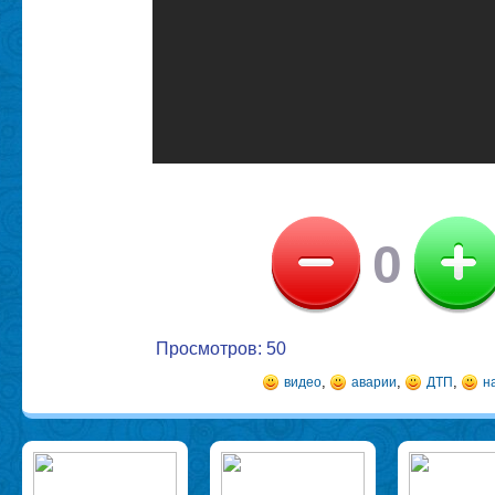
0
Просмотров: 50
,
,
,
видео
аварии
ДТП
н