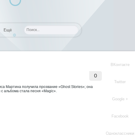
Ещё
ВКонтакте
0
Twitter
са Мартина получила прозвание «Ghost Stories»; она
 с альбома стала песня «Magic».
Google +
Facebook
Одноклассники