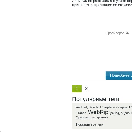
Лили Аллен рассказала о ужасе пе
приглянется прозвание ее свежеис
Просмотров: 47
Подробнее...
1
2
Популярные теги
Android
,
Blonde
,
Compilation
,
cерия
,
D
WebRip
Trance
,
,
young
,
видео
,
Эроприколы
,
эротика
Показать все теги