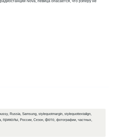
 радиостанции Nova, певица опасается, что рэперу не
pussy
,
Russia
,
Samsung
,
stylequotmargin
,
stylequottextalign
,
приколы
фото
а
,
,
России
,
Сезон
,
,
фотографии
,
частных
,