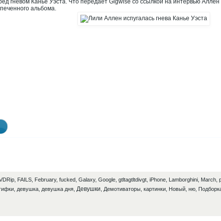
ред гневом Канье Уэста. Что передает Gigwise со ссылкой на интервью Аллен
печенного альбома.
VDRip
,
FAILS
,
February
,
fucked
,
Galaxy
,
Google
,
gtltagtltdivgt
,
iPhone
,
Lamborghini
,
March
,
Девушки
гифки
,
девушка
,
девушка дня
,
,
Демотиваторы
,
картинки
,
Новый
,
ню
,
Подборк