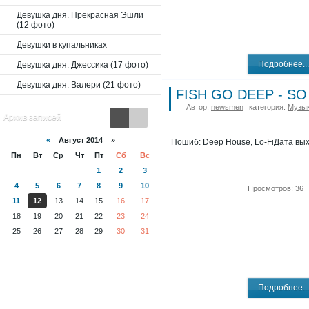
Девушка дня. Прекрасная Эшли
(12 фото)
Девушки в купальниках
Подробнее...
Девушка дня. Джессика (17 фото)
Девушка дня. Валери (21 фото)
FISH GO DEEP - SO
Автор:
newsmen
категория:
Музы
Архив записей
«
Август 2014 »
Пошиб: Deep House, Lo-FiДата вых
Пн
Вт
Ср
Чт
Пт
Сб
Вс
1
2
3
4
5
6
7
8
9
10
Просмотров: 36
11
12
13
14
15
16
17
18
19
20
21
22
23
24
25
26
27
28
29
30
31
Подробнее...