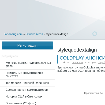
Fandosug.com
»
Облако тегов
» stylequottextalign
Регистрация
stylequottextalign
Популярное
COLDPLAY АНОНС
Автор:
newsmen
категория:
Шоу б
Женские ножки. Подборка сочных
фото
Британская группа Coldplay анонс
выйдет 19 мая 2014 года на лейбл
Прикольные комментарии в
соцсетях
Топ модели. Линдсей Эллингсон
Свежая партия демотиваторов
Просмотров: 57
История США в Симпсонах
Эроприколы (20 фото)