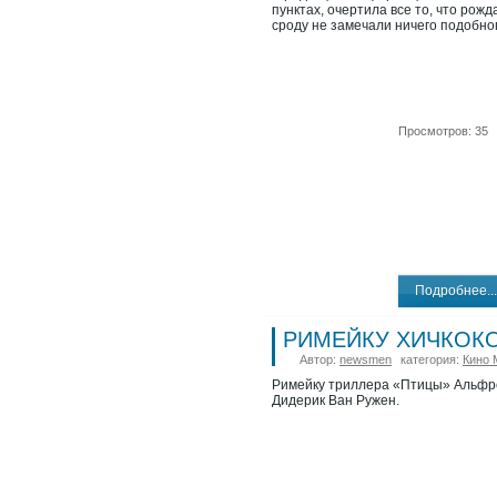
пунктах, очертила все то, что рож
сроду не замечали ничего подобног
Просмотров: 35
Подробнее...
РИМЕЙКУ ХИЧКОКО
Автор:
newsmen
категория:
Кино 
Римейку триллера «Птицы» Альфред
Дидерик Ван Ружен.