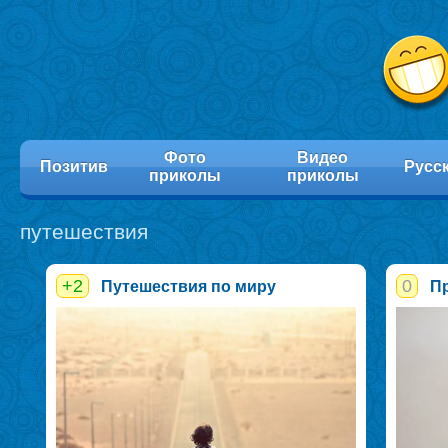
Фото
Видео
Позитив
Русс
приколы
приколы
путешествия
+2
0
Путешествия по миру
П