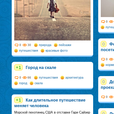
0
путе
0
Фо
0
30
природа
пейзажи
посет
путешествия
красивые фото
0
норве
+1
Город на скале
0
66
путешествия
архитектура
0
До
город
скала
проех
0
+1
Как длительное путешествие
меняет человека
Морской пехотинец США в отставке Гари Сайзер
0
Л