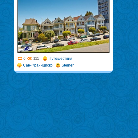
0
111
Путешествия
Сан-Франнциско
Steiner