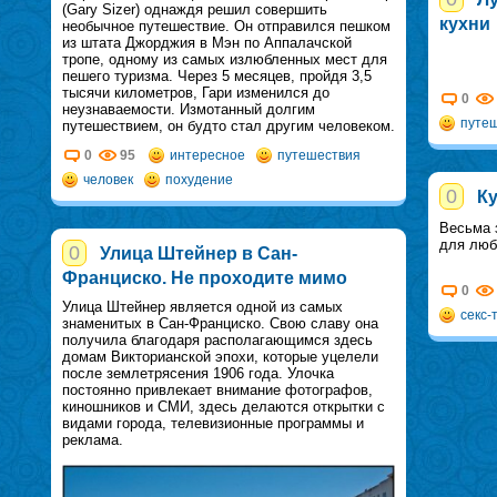
(Gary Sizer) однаждя решил совершить
кухни
необычное путешествие. Он отправился пешком
из штата Джорджия в Мэн по Аппалачской
тропе, одному из самых излюбленных мест для
пешего туризма. Через 5 месяцев, пройдя 3,5
тысячи километров, Гари изменился до
0
неузнаваемости. Измотанный долгим
путе
путешествием, он будто стал другим человеком.
0
95
интересное
путешествия
человек
похудение
0
Ку
Весьма 
для люб
0
Улица Штейнер в Сан-
Франциско. Не проходите мимо
0
Улица Штейнер является одной из самых
секс-
знаменитых в Сан-Франциско. Свою славу она
получила благодаря располагающимся здесь
домам Викторианской эпохи, которые уцелели
после землетрясения 1906 года. Улочка
постоянно привлекает внимание фотографов,
киношников и СМИ, здесь делаются открытки с
видами города, телевизионные программы и
реклама.