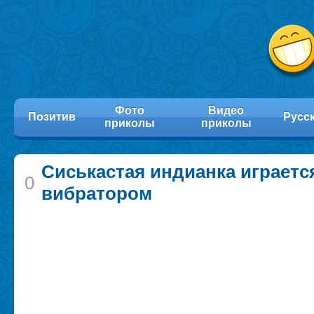
Фото
Видео
Позитив
Русс
приколы
приколы
Сиськастая индианка играетс
0
вибратором