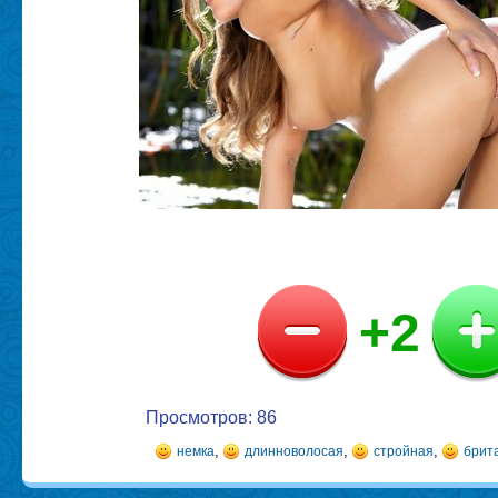
+2
Просмотров: 86
,
,
,
немка
длинноволосая
стройная
брита