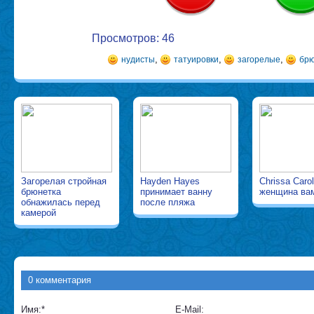
Просмотров: 46
,
,
,
нудисты
татуировки
загорелые
брю
Загорелая стройная
Hayden Hayes
Chrissa Carol
брюнетка
принимает ванну
женщина ва
обнажилась перед
после пляжа
камерой
0 комментария
Имя:
*
E-Mail: