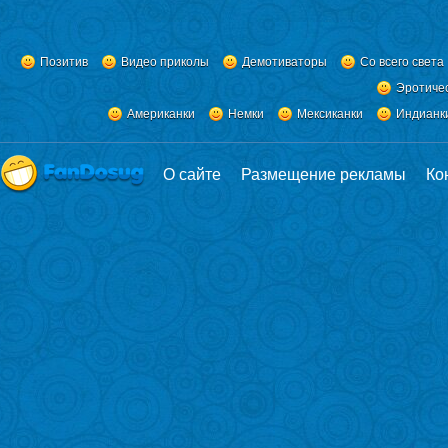
Позитив
Видео приколы
Демотиваторы
Со всего света
Эротиче
Американки
Немки
Мексиканки
Индианк
О сайте
Размещение рекламы
Ко