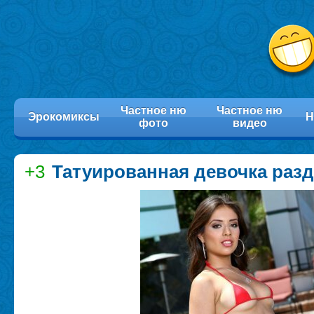
Частное ню
Частное ню
Эрокомиксы
Н
фото
видео
+3
Татуированная девочка разд