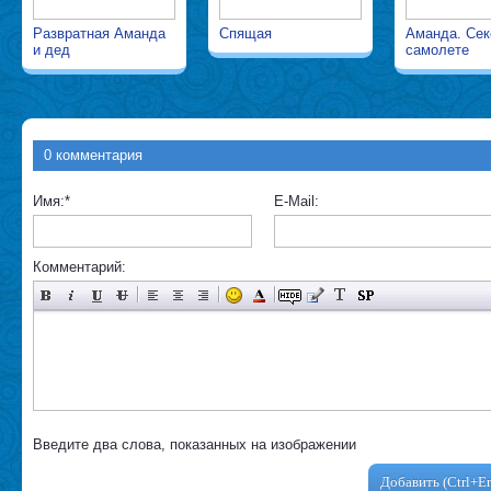
Развратная Аманда
Спящая
Аманда. Сек
и дед
самолете
0 комментария
Имя:
*
E-Mail:
Комментарий:
Введите два слова, показанных на изображении
Добавить (Ctrl+En