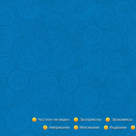
Частное ню видео
Эроприколы
Эрокомиксы
Американки
Мексиканки
Индианки