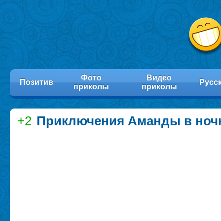
Фото
Видео
Позитив
Русс
приколы
приколы
+2
Приключения Аманды в ноч