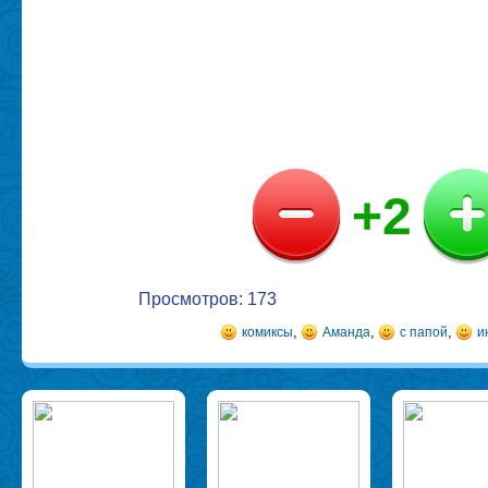
+2
Просмотров: 173
,
,
,
комиксы
Аманда
с папой
и