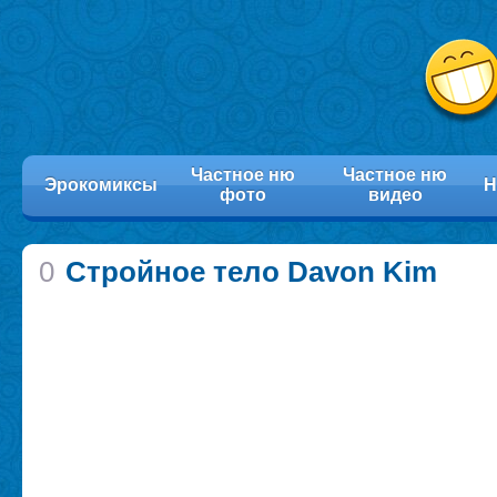
Частное ню
Частное ню
Эрокомиксы
Н
фото
видео
0
Стройное тело Davon Kim