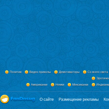
Позитив
Видео приколы
Демотиваторы
Со всего света
Эротиче
Американки
Немки
Мексиканки
Индианк
О сайте
Размещение рекламы
Ко