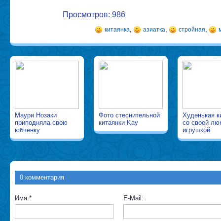
Просмотров: 986
,
,
,
китаянка
азиатка
стройная
Маури Нозаки
Фото стеснительной
Худенькая к
приподняла свою
китаянки Kay
со своей лю
юбченку
игрушкой
0 комментария
Имя:
*
E-Mail: