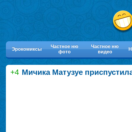
Частное ню
Частное ню
Эрокомиксы
Н
фото
видео
+4
Мичика Матузуе приспустил