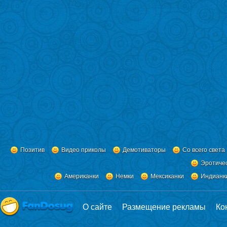
Позитив
Видео приколы
Демотиваторы
Со всего света
Эротиче
Американки
Немки
Мексиканки
Индианк
О сайте
Размещение рекламы
Ко